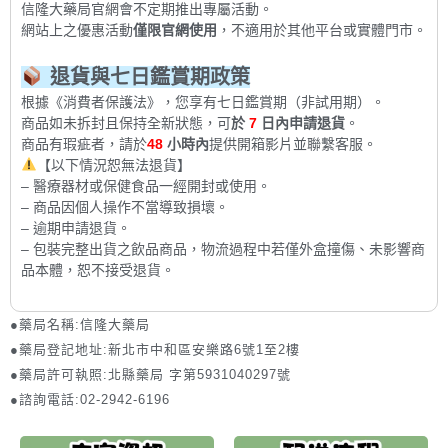
信隆大藥局官網會不定期推出專屬活動。
網站上之優惠活動
僅限官網使用
，不適用於其他平台或實體門市。
退貨與七日鑑賞期政策
根據《消費者保護法》，您享有七日鑑賞期（非試用期）。
商品如未拆封且保持全新狀態，可
於
7
日內申請退貨
。
商品有瑕疵者，請於
48
小時內
提供開箱影片並聯繫客服。
【以下情況恕無法退貨】
– 醫療器材或保健食品一經開封或使用。
– 商品因個人操作不當導致損壞。
– 逾期申請退貨。
– 包裝完整出貨之飲品商品，物流過程中若僅外盒撞傷、未影響商
品本體，恕不接受退貨。
●藥局名稱:信隆大藥局
●藥局登記地址:新北市中和區安樂路6號1至2樓
●藥局許可執照:北縣藥局 字第5931040297號
●諮詢電話:02-2942-6196