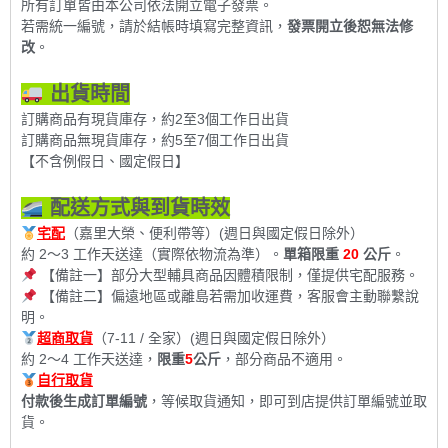
所有訂單皆由本公司依法開立電子發票。
若需統一編號，請於結帳時填寫完整資訊，
發票開立後恕無法修
改
。
出貨時間
訂購商品有現貨庫存，約2至3個工作日出貨
訂購商品無現貨庫存，約5至7個工作日出貨
【不含例假日、國定假日】
配送方式與到貨時效
宅配
（嘉里大榮、便利帶等）(週日與國定假日除外）
約 2～3 工作天送達（實際依物流為準）。
單箱限重
20
公斤
。
【備註一】部分大型輔具商品因體積限制，僅提供宅配服務。
【備註二】偏遠地區或離島若需加收運費，客服會主動聯繫說
明。
超商取貨
（7-11 / 全家）(週日與國定假日除外）
約 2～4 工作天送達，
限重
5
公斤
，部分商品不適用。
自行取貨
付款後生成訂單編號
，等候取貨通知，即可到店提供訂單編號並取
貨。