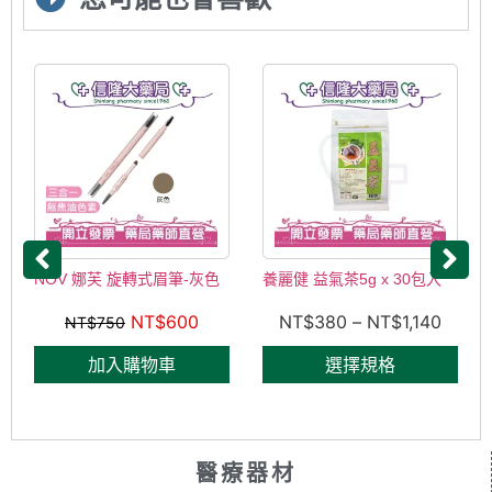
灰色
養麗健 益氣茶5g x 30包入
上安堂 一條根加味九層塔精
油貼布(S紋伸縮型) 1...
NT$
380
–
NT$
1,140
NT$
190
NT$
200
選擇規格
加入購物車
醫療器材