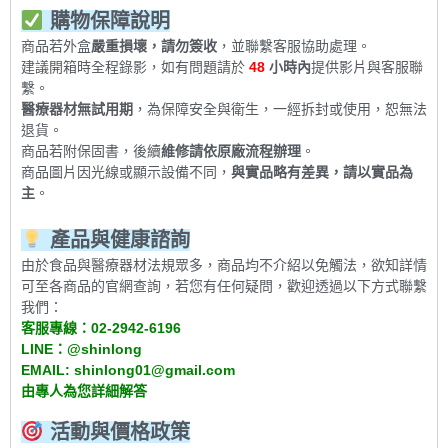
購物保障說明
商品若外盒
嚴重損壞，請勿簽收
，並聯繫客服協助處理。
建議開箱時全程錄影，如有問題請於
48
小時內
提供影片與客服聯
繫。
醫療器材無試用期
，為保障安全與衛生，一經拆封或使用，恕無法
退貨。
商品若附保固書，後續
維修請依原廠流程辦理
。
商品圖片因光線或顯示設備不同，
與實品略有差異，請以實品為
主
。
產品與健康諮詢
由於食品與醫療器材法規眾多，商品均不介紹以免觸法，欲知詳情
可至各商品的官網查詢，若您有任何疑問，歡迎透過以下方式聯繫
我們：
客服專線：
02-2942-6196
LINE
：
@shinlong
EMAIL: shinlong01@gmail.com
由專人為您詳細解答
活動與價格政策