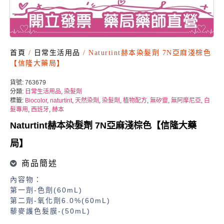
首頁
/
日常生活用品
/ Naturtint赫本染髮劑 7N亞麻淺棕色
【信隆大藥局】
貨號:
763679
分類:
日常生活用品
,
染髮劑
標籤:
Biocolor
,
naturtint
,
天然染劑
,
染髮劑
,
植物配方
,
無矽靈
,
無阿摩尼亞
,
白
髮專用
,
西班牙
,
赫本
Naturtint赫本染髮劑 7N亞麻淺棕色【信隆大藥
局】
商品簡述
內容物：
第一劑-色劑(60mL)
第二劑-氧化劑6.0%(60mL)
藜麥護色髮膜-(50mL)