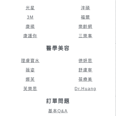
光星
淳碩
3M
福爾
康揚
樂齡網
康護你
三樂事
醫學美容
理膚寶水
德妍思
薇姿
舒膚寧
娜芙
葆療美
芙樂思
Dr.Huang
訂單問題
基本Q&A