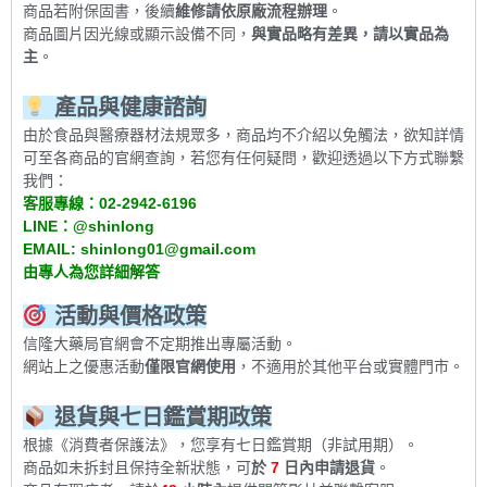
商品若附保固書，後續
維修請依原廠流程辦理
。
商品圖片因光線或顯示設備不同，
與實品略有差異，請以實品為
主
。
產品與健康諮詢
由於食品與醫療器材法規眾多，商品均不介紹以免觸法，欲知詳情
可至各商品的官網查詢，若您有任何疑問，歡迎透過以下方式聯繫
我們：
客服專線：
02-2942-6196
LINE
：
@shinlong
EMAIL: shinlong01@gmail.com
由專人為您詳細解答
活動與價格政策
信隆大藥局官網會不定期推出專屬活動。
網站上之優惠活動
僅限官網使用
，不適用於其他平台或實體門市。
退貨與七日鑑賞期政策
根據《消費者保護法》，您享有七日鑑賞期（非試用期）。
商品如未拆封且保持全新狀態，可
於
7
日內申請退貨
。