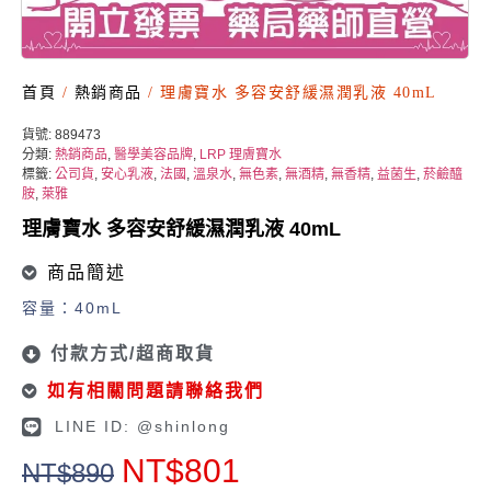
首頁
/
熱銷商品
/ 理膚寶水 多容安舒緩濕潤乳液 40mL
貨號:
889473
分類:
熱銷商品
,
醫學美容品牌
,
LRP 理膚寶水
標籤:
公司貨
,
安心乳液
,
法國
,
溫泉水
,
無色素
,
無酒精
,
無香精
,
益菌生
,
菸鹼醯
胺
,
萊雅
理膚寶水 多容安舒緩濕潤乳液 40mL
商品簡述
容量：40mL
付款方式/超商取貨
如有相關問題請聯絡我們
LINE ID: @shinlong
NT$
801
NT$
890