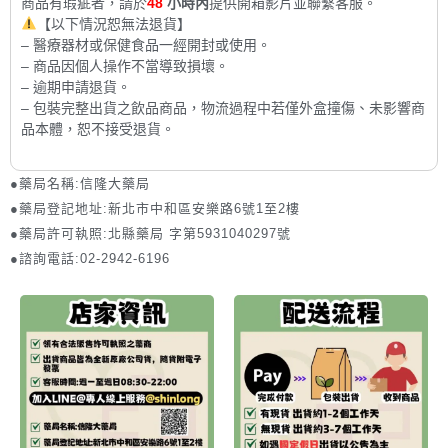
商品有瑕疵者，請於
48
小時內
提供開箱影片並聯繫客服。
【以下情況恕無法退貨】
– 醫療器材或保健食品一經開封或使用。
– 商品因個人操作不當導致損壞。
– 逾期申請退貨。
– 包裝完整出貨之飲品商品，物流過程中若僅外盒撞傷、未影響商
品本體，恕不接受退貨。
●藥局名稱:信隆大藥局
●藥局登記地址:新北市中和區安樂路6號1至2樓
●藥局許可執照:北縣藥局 字第5931040297號
●諮詢電話:02-2942-6196