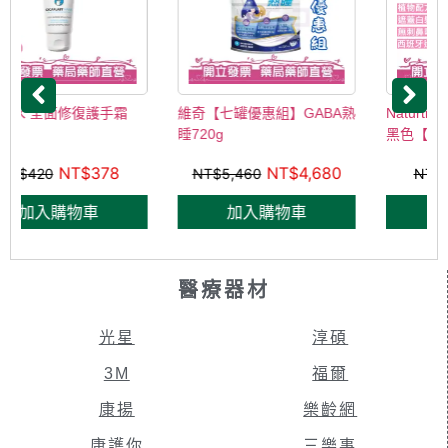
維奇【七罐優惠組】GABA熟
Naturtint赫本染髮劑 3N深棕
睡720g
黑色【信隆大...
NT$
4,680
NT$
360
NT$
5,460
NT$
400
加入購物車
加入購物車
醫療器材
光星
淳碩
3M
福爾
康揚
樂齡網
康護你
三樂事