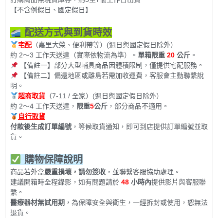
【不含例假日、國定假日】
配送方式與到貨時效
宅配
（嘉里大榮、便利帶等）(週日與國定假日除外）
約 2～3 工作天送達（實際依物流為準）。
單箱限重
20
公斤
。
【備註一】部分大型輔具商品因體積限制，僅提供宅配服務。
【備註二】偏遠地區或離島若需加收運費，客服會主動聯繫說
明。
超商取貨
（7-11 / 全家）(週日與國定假日除外）
約 2～4 工作天送達，
限重
5
公斤
，部分商品不適用。
自行取貨
付款後生成訂單編號
，等候取貨通知，即可到店提供訂單編號並取
貨。
購物保障說明
商品若外盒
嚴重損壞，請勿簽收
，並聯繫客服協助處理。
建議開箱時全程錄影，如有問題請於
48
小時內
提供影片與客服聯
繫。
醫療器材無試用期
，為保障安全與衛生，一經拆封或使用，恕無法
退貨。