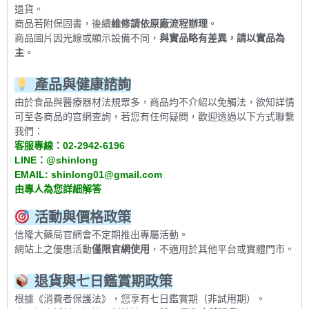
退貨。
商品若附保固書，後續
維修請依原廠流程辦理
。
商品圖片因光線或顯示設備不同，
與實品略有差異，請以實品為
主
。
產品與健康諮詢
由於食品與醫療器材法規眾多，商品均不介紹以免觸法，欲知詳情
可至各商品的官網查詢，若您有任何疑問，歡迎透過以下方式聯繫
我們：
客服專線：
02-2942-6196
LINE
：
@shinlong
EMAIL: shinlong01@gmail.com
由專人為您詳細解答
活動與價格政策
信隆大藥局官網會不定期推出專屬活動。
網站上之優惠活動
僅限官網使用
，不適用於其他平台或實體門市。
退貨與七日鑑賞期政策
根據《消費者保護法》，您享有七日鑑賞期（非試用期）。