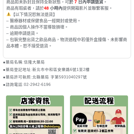
商品如未拆封且保持全新狀態，可
於
7
日內申請退貨
。
商品有瑕疵者，請於
48
小時內
提供開箱影片並聯繫客服。
【以下情況恕無法退貨】
– 醫療器材或保健食品一經開封或使用。
– 商品因個人操作不當導致損壞。
– 逾期申請退貨。
– 包裝完整出貨之飲品商品，物流過程中若僅外盒撞傷、未影響商
品本體，恕不接受退貨。
●藥局名稱:信隆大藥局
●藥局登記地址:新北市中和區安樂路6號1至2樓
●藥局許可執照:北縣藥局 字第5931040297號
●諮詢電話:02-2942-6196