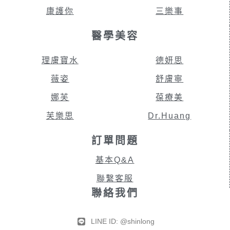
康護你
三樂事
醫學美容
理膚寶水
德妍思
薇姿
舒膚寧
娜芙
葆療美
芙樂思
Dr.Huang
訂單問題
基本Q&A
聯繫客服
聯絡我們
LINE ID: @shinlong