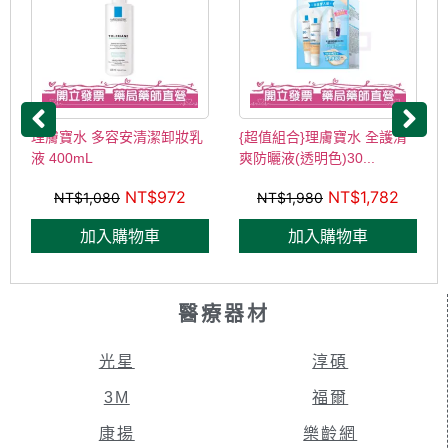
理膚寶水 多容安清潔卸妝乳
{超值組合}理膚寶水 全護清
液 400mL
爽防曬液(透明色)30...
NT$
972
NT$
1,782
NT$
1,080
NT$
1,980
加入購物車
加入購物車
醫療器材
光星
淳碩
3M
福爾
康揚
樂齡網