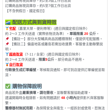
訂購商品有現貨庫存，約2至3個工作日出貨
訂購商品無現貨庫存，約5至7個工作日出貨
【不含例假日、國定假日】
配送方式與到貨時效
宅配
（嘉里大榮、便利帶等）(週日與國定假日除外）
約 2～3 工作天送達（實際依物流為準）。
單箱限重
20
公斤
。
【備註一】部分大型輔具商品因體積限制，僅提供宅配服務。
【備註二】偏遠地區或離島若需加收運費，客服會主動聯繫說
明。
超商取貨
（7-11 / 全家）(週日與國定假日除外）
約 2～4 工作天送達，
限重
5
公斤
，部分商品不適用。
自行取貨
付款後生成訂單編號
，等候取貨通知，即可到店提供訂單編號並取
貨。
購物保障說明
商品若外盒
嚴重損壞，請勿簽收
，並聯繫客服協助處理。
建議開箱時全程錄影，如有問題請於
48
小時內
提供影片與客服聯
繫。
醫療器材無試用期
，為保障安全與衛生，一經拆封或使用，恕無法