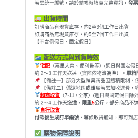
若需統一編號，請於結帳時填寫完整資訊，
發票
出貨時間
訂購商品有現貨庫存，約2至3個工作日出貨
訂購商品無現貨庫存，約5至7個工作日出貨
【不含例假日、國定假日】
配送方式與到貨時效
宅配
（嘉里大榮、便利帶等）(週日與國定假
約 2～3 工作天送達（實際依物流為準）。
單箱
【備註一】部分大型輔具商品因體積限制，
【備註二】偏遠地區或離島若需加收運費，
超商取貨
（7-11 / 全家）(週日與國定假日除
約 2～4 工作天送達，
限重
5
公斤
，部分商品不
自行取貨
付款後生成訂單編號
，等候取貨通知，即可到店
購物保障說明