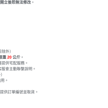
開立後恕無法修改
。
日除外）
限重
20
公斤
。
僅提供宅配服務。
客服會主動聯繫說明。
外）
適用。
提供訂單編號並取貨。