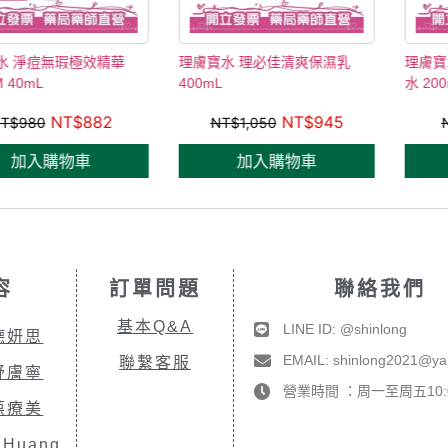
無瑕極效精華
理膚寶水 理必佳清爽保濕乳
理膚寶水 多容
400mL
水 200mL
NT$
882
NT$
945
NT$
1,050
NT$
980
購物車
加入購物車
加入
容
訂單問題
聯絡我們
基本Q&A
LINE ID: @shinlong
德妍思
EMAIL: shinlong2021@y
聯繫客服
舒膚寧
營業時間 ：周一至周五10:00
葆療美
.Huang