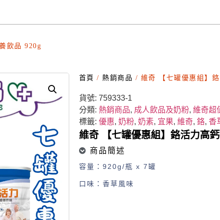
飲品 920g
首頁
/
熱銷商品
/ 維奇 【七罐優惠組】鉻
貨號:
759333-1
分類:
熱銷商品
,
成人飲品及奶粉
,
維奇超
標籤:
優惠
,
奶粉
,
奶素
,
宜果
,
維奇
,
鉻
,
香
維奇 【七罐優惠組】鉻活力高鈣營
商品簡述
容量：920g/瓶 x 7罐
口味：香草風味