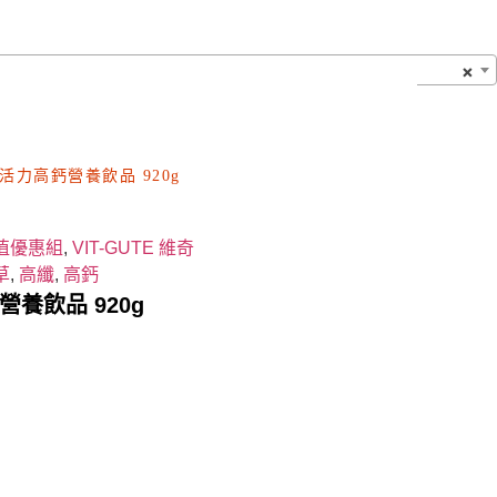
×
活力高鈣營養飲品 920g
值優惠組
,
VIT-GUTE 維奇
草
,
高纖
,
高鈣
養飲品 920g