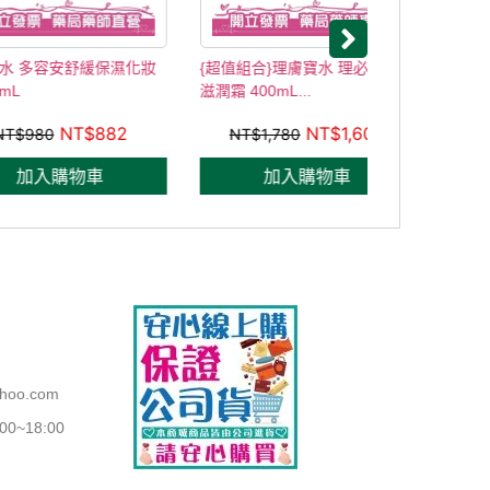
安舒緩保濕化妝
{超值組合}理膚寶水 理必佳極效
勝昌｜MAMO
滋潤霜 400mL...
50g【信隆大
NT$
882
NT$
1,602
NT$
1,780
NT$
18
購物車
加入購物車
加入
ahoo.com
~18:00