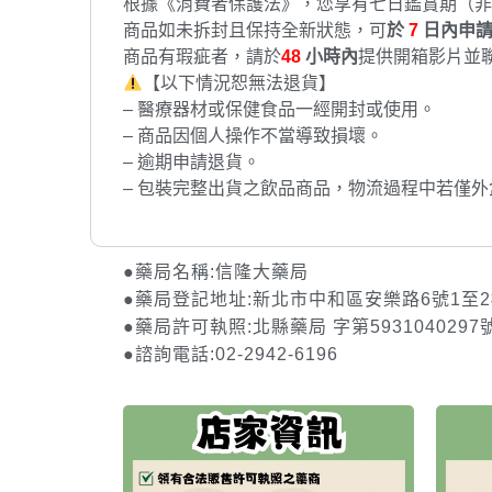
根據《消費者保護法》，您享有七日鑑賞期（非
商品如未拆封且保持全新狀態，可
於
7
日內申
商品有瑕疵者，請於
48
小時內
提供開箱影片並
【以下情況恕無法退貨】
– 醫療器材或保健食品一經開封或使用。
– 商品因個人操作不當導致損壞。
– 逾期申請退貨。
– 包裝完整出貨之飲品商品，物流過程中若僅
●藥局名稱:信隆大藥局
●藥局登記地址:新北市中和區安樂路6號1至
●藥局許可執照:北縣藥局 字第5931040297
●諮詢電話:02-2942-6196