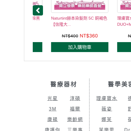
染髮劑 5N淺棕黑
Naturtint赫本染髮劑 5C 銅褐色
理膚寶水 淨痘
【信隆大...
DUO+M 40mL
NT$
360
NT$
360
NT$
400
NT$
980
購物車
加入購物車
加入
醫療器材
醫學美
光星
淳碩
理膚寶水
3M
福爾
薇姿
康揚
樂齡網
娜芙
康護你
三樂事
芙樂思
Dr