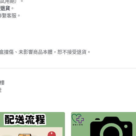
試用期）。
請退貨
。
聯繫客服。
外盒撞傷、未影響商品本體，恕不接受退貨。
2樓
號