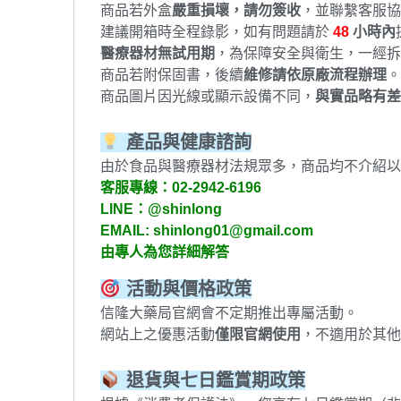
商品若外盒
嚴重損壞，請勿簽收
，並聯繫客服協
建議開箱時全程錄影，如有問題請於
48
小時內
醫療器材無試用期
，為保障安全與衛生，一經拆
商品若附保固書，後續
維修請依原廠流程辦理
。
商品圖片因光線或顯示設備不同，
與實品略有差
產品與健康諮詢
由於食品與醫療器材法規眾多，商品均不介紹以
客服專線：
02-2942-6196
LINE
：
@shinlong
EMAIL: shinlong01@gmail.com
由專人為您詳細解答
活動與價格政策
信隆大藥局官網會不定期推出專屬活動。
網站上之優惠活動
僅限官網使用
，不適用於其他
退貨與七日鑑賞期政策