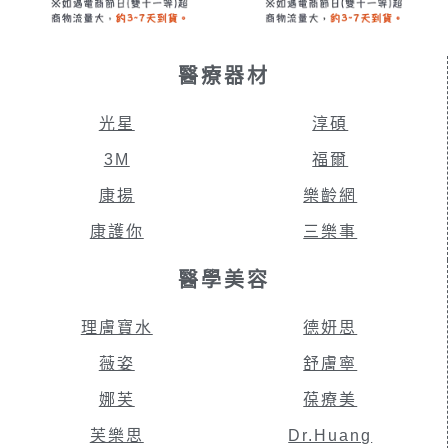
醫療器材
光星
淳碩
3M
福爾
康揚
樂齡網
康護你
三樂事
醫學美容
理膚寶水
德妍思
薇姿
舒膚寧
娜芙
葆療美
芙樂思
Dr.Huang