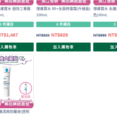
理膚寶水 極效三重酸
理膚寶水 B5+全面修復霜(升級版)
理膚寶水 全護
L...
100mL
色)30mL
3 件庫存
6 件庫存
3
NT$
1,467
NT$
828
NT
NT$
920
NT$
990
加入購物車
加入購物車
加
護清爽防曬液(透明