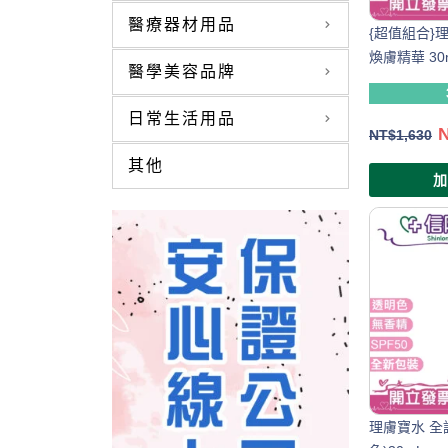
醫療器材用品
{超值組合}
煥膚精華 30m
醫學美容品牌
日常生活用品
NT$
1,630
其他
理膚寶水 全