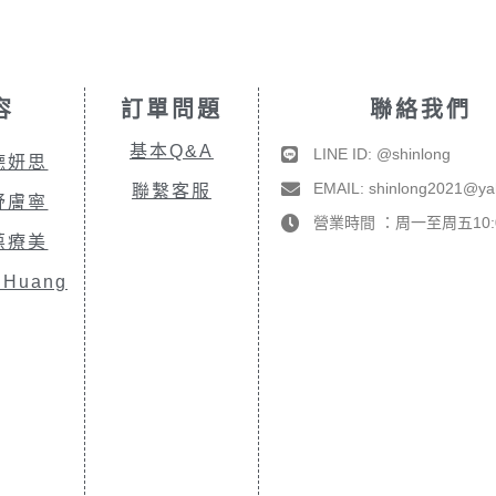
容
訂單問題
聯絡我們
基本Q&A
LINE ID: @shinlong
德妍思
EMAIL: shinlong2021@y
聯繫客服
舒膚寧
營業時間 ：周一至周五10:00
葆療美
.Huang