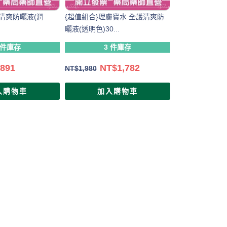
清爽防曬液(潤
{超值組合}理膚寶水 全護清爽防
曬液(透明色)30...
 件庫存
3 件庫存
$
891
NT$
1,782
NT$
1,980
入購物車
加入購物車