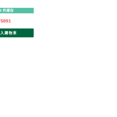
3 件庫存
T$
891
加入購物車