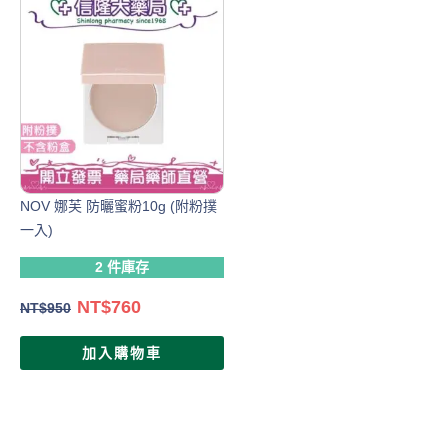
NOV 娜芙 防曬蜜粉10g (附粉撲
一入)
2 件庫存
NT$
760
NT$
950
加入購物車