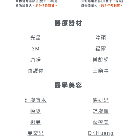
醫療器材
光星
淳碩
3M
福爾
康揚
樂齡網
康護你
三樂事
醫學美容
理膚寶水
德妍思
薇姿
舒膚寧
娜芙
葆療美
芙樂思
Dr.Huang