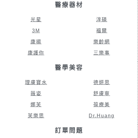
醫療器材
光星
淳碩
3M
福爾
康揚
樂齡網
康護你
三樂事
醫學美容
理膚寶水
德妍思
薇姿
舒膚寧
娜芙
葆療美
芙樂思
Dr.Huang
訂單問題