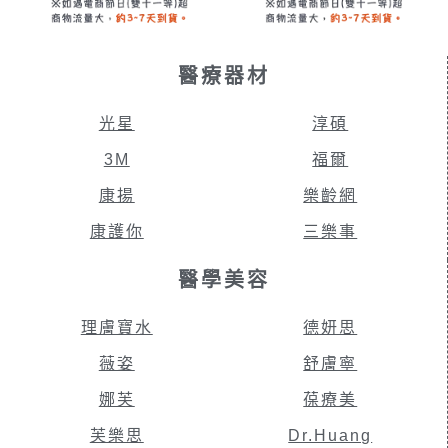
醫療器材
光星
淳碩
3M
福爾
康揚
樂齡網
康護你
三樂事
醫學美容
理膚寶水
德妍思
薇姿
舒膚寧
娜芙
葆療美
芙樂思
Dr.Huang