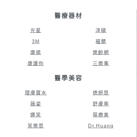
醫療器材
光星
淳碩
3M
福爾
康揚
樂齡網
康護你
三樂事
醫學美容
理膚寶水
德妍思
薇姿
舒膚寧
娜芙
葆療美
芙樂思
Dr.Huang