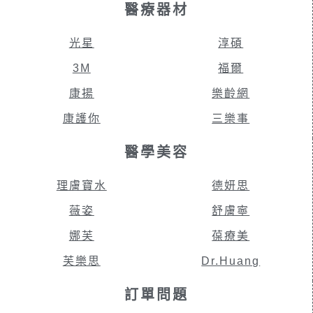
醫療器材
光星
淳碩
3M
福爾
康揚
樂齡網
康護你
三樂事
醫學美容
理膚寶水
德妍思
薇姿
舒膚寧
娜芙
葆療美
芙樂思
Dr.Huang
訂單問題