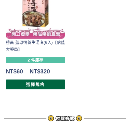
勝昌 薑母鴨養生湯底(6入)【信隆
大藥局】
2 件庫存
NT$
60
–
NT$
320
選擇規格