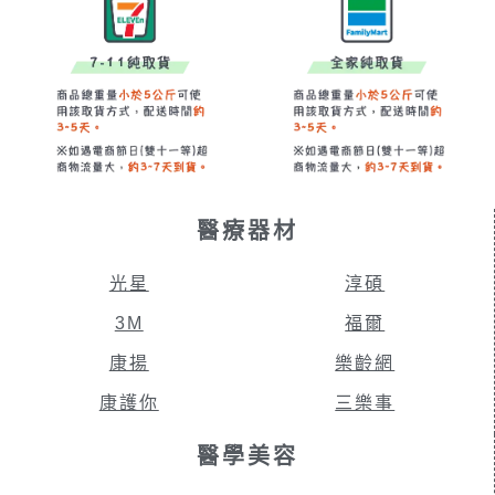
醫療器材
光星
淳碩
3M
福爾
康揚
樂齡網
康護你
三樂事
醫學美容