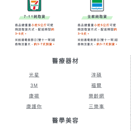
醫療器材
光星
淳碩
3M
福爾
康揚
樂齡網
康護你
三樂事
醫學美容