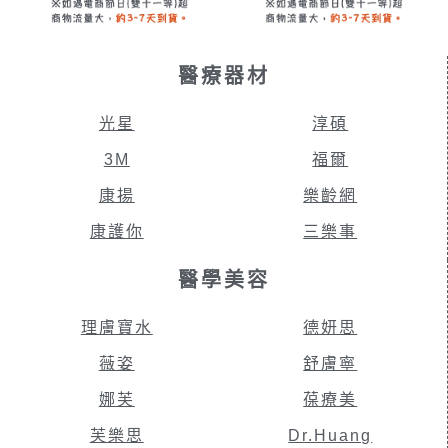
醫療器材
光星
淳碩
3M
福爾
康揚
樂齡網
康護你
三樂事
醫學美容
理膚寶水
德妍思
薇姿
舒膚寧
娜芙
葆療美
芙樂思
Dr.Huang