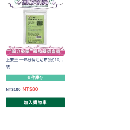
上安堂 一條根精油貼布(綠)10片
裝
6 件庫存
NT$
80
NT$
100
加入購物車