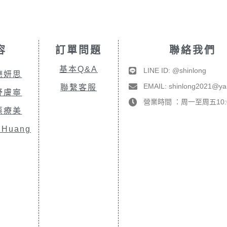
容
訂單問題
聯絡我們
基本Q&A
LINE ID: @shinlong
德妍思
EMAIL: shinlong2021@y
聯繫客服
舒膚寧
營業時間 ：周一至周五10:00
葆療美
.Huang