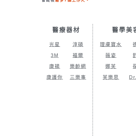
醫療器材
醫學美
光星
淳碩
理膚寶水
3M
福爾
薇姿
康揚
樂齡網
娜芙
康護你
三樂事
芙樂思
Dr