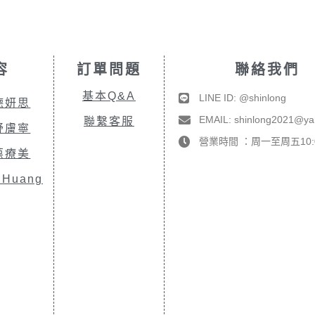
容
訂單問題
聯絡我們
基本Q&A
LINE ID: @shinlong
德妍思
EMAIL: shinlong2021@y
聯繫客服
舒膚寧
營業時間 ：周一至周五10:00
葆療美
.Huang