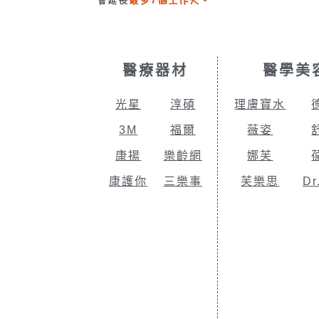
醫療器材
醫學美
光星
淳碩
理膚寶水
3M
福爾
薇姿
康揚
樂齡網
娜芙
康護你
三樂事
芙樂思
Dr