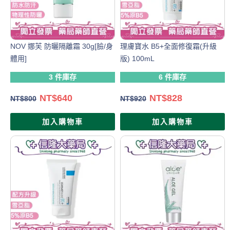
NOV 娜芙 防曬隔離霜 30g[臉/身
理膚寶水 B5+全面修復霜(升級
體用]
版) 100mL
3 件庫存
6 件庫存
NT$
640
NT$
828
NT$
800
NT$
920
加入購物車
加入購物車