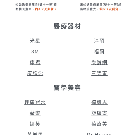
醫療器材
光星
淳碩
3M
福爾
康揚
樂齡網
康護你
三樂事
醫學美容
理膚寶水
德妍思
薇姿
舒膚寧
娜芙
葆療美
芙樂思
Dr.Huang