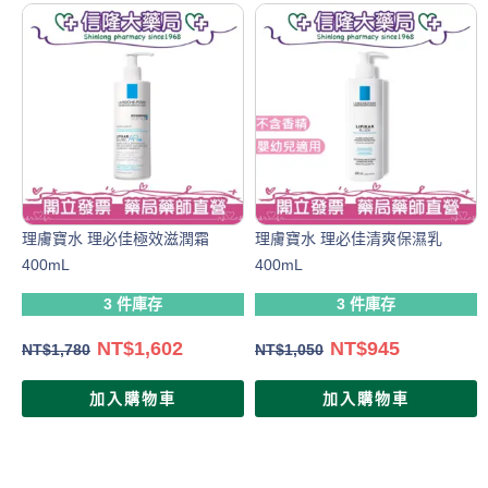
理膚寶水 理必佳極效滋潤霜
理膚寶水 理必佳清爽保濕乳
400mL
400mL
3 件庫存
3 件庫存
NT$
1,602
NT$
945
NT$
1,780
NT$
1,050
加入購物車
加入購物車