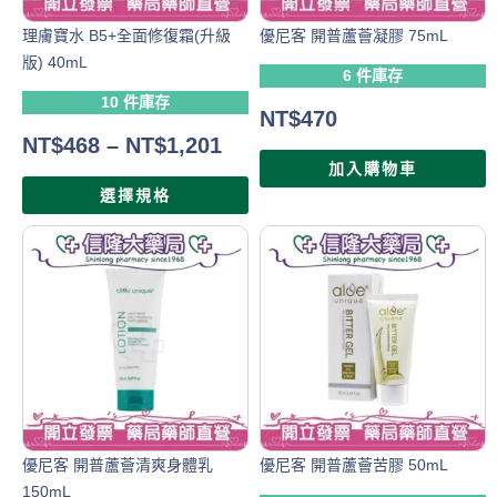
理膚寶水 B5+全面修復霜(升級
優尼客 開普蘆薈凝膠 75mL
版) 40mL
6 件庫存
10 件庫存
NT$
470
NT$
468
–
NT$
1,201
加入購物車
選擇規格
優尼客 開普蘆薈清爽身體乳
優尼客 開普蘆薈苦膠 50mL
150mL